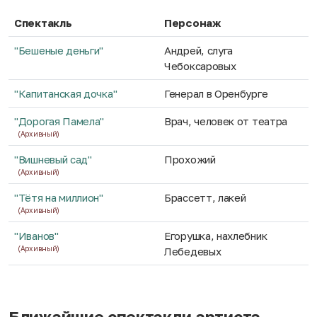
Спектакль
Персонаж
"Бешеные деньги"
Андрей, слуга
Чебоксаровых
"Капитанская дочка"
Генерал в Оренбурге
"Дорогая Памела"
Врач, человек от театра
(Архивный)
"Вишневый сад"
Прохожий
(Архивный)
"Тётя на миллион"
Брассетт, лакей
(Архивный)
"Иванов"
Егорушка, нахлебник
(Архивный)
Лебедевых
Ближайшие спектакли артиста