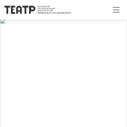
костромской
государственный
драматический
имени А.Н.Островского