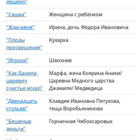
лешему"
"Сашка"
Женщина с ребёнком
"Жди меня"
Ирина, дочь Фёдора Ивановича
"Плоды
Кухарка
просвещения"
"Игроки"
Швохнев
"Как Данила-
Марфа, жена боярина Аники/
царевич
Царевна Медного царства
счастье искал"
Джамиля/ Медведица
"Двенадцать
Клавдия Ивановна Петухова,
стульев"
теща Воробьянинова
"Бешеные
Горничная Чебоксаровых
деньги"