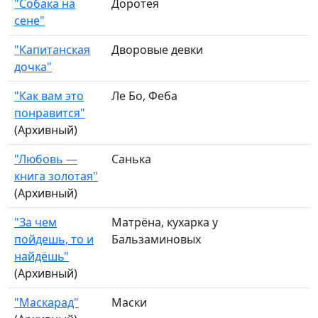
"Собака на
Доротея
сене"
"Капитанская
Дворовые девки
дочка"
"Как вам это
Ле Бо, Феба
понравится"
(Архивный)
"Любовь —
Санька
книга золотая"
(Архивный)
"За чем
Матрёна, кухарка у
пойдешь, то и
Бальзаминовых
найдёшь"
(Архивный)
"Маскарад"
Маски