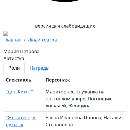
версия для слабовидящих
Главная
Люди театра
Мария Петрова
Артистка
Роли
Награды
Спектакль
Персонаж
"Дон Кихот"
Мариторнес, служанка на
постоялом дворе; Погонщик
лошадей; Женщина
"Женитесь, и
Елена Ивановна Попова; Наталья
ну вас к
Степановна