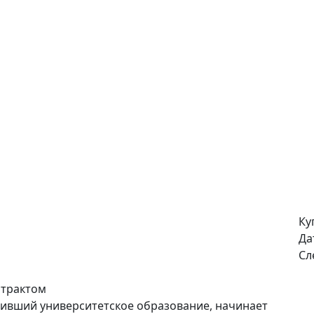
Ку
Да
Сл
нтрактом
ивший университетское образование, начинает