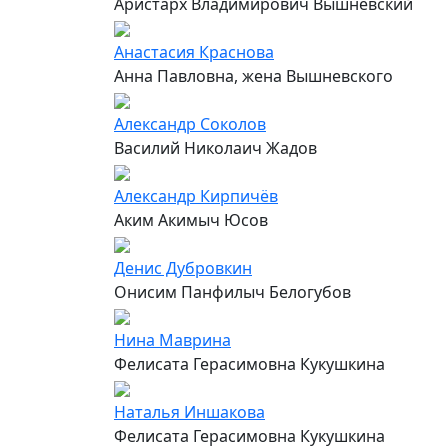
Аристарх Владимирович Вышневский
Анастасия Краснова
Анна Павловна, жена Вышневского
Александр Соколов
Василий Николаич Жадов
Александр Кирпичёв
Аким Акимыч Юсов
Денис Дубровкин
Онисим Панфилыч Белогубов
Нина Маврина
Фелисата Герасимовна Кукушкина
Наталья Иншакова
Фелисата Герасимовна Кукушкина