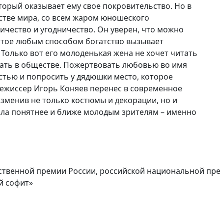
торый оказывает ему свое покровительство. Но в
стве мира, со всем жаром юношеского
ичество и угодничество. Он уверен, что можно
итое любым способом богатство вызывает
 Только вот его молоденькая жена не хочет читать
ывать в обществе. Пожертвовать любовью во имя
стью и попросить у дядюшки место, которое
режиссер Игорь Коняев перенес в современное
изменив не только костюмы и декорации, но и
ала понятнее и ближе молодым зрителям – именно
ственной премии России, российской национальной пре
й софит»