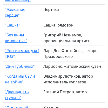
"Железное
Чертяка
сердце"
"Сашка"
Сашка, рядовой
"Без вины
Григорий Незнамов,
виноватые"
провинциальная артист
"Россия молодая I
Ларс Дес-Фонтейнес, лекарь
ТЮЗ"
Прозоровского
"Дни Турбиных"
Лариосик, житомирский кузен
"Когда мы были
Владимир Лютиков, автор
на войне"
исполнитель куплетов
"Двенадцать
Евгений Петров, автор
стульев"
"Фронтовой
Казарин