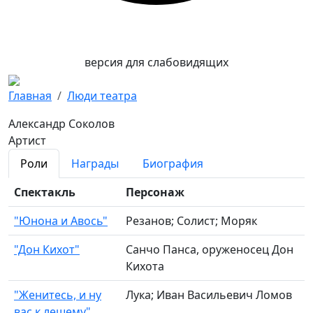
версия для слабовидящих
Главная
Люди театра
Александр Соколов
Артист
Роли
Награды
Биография
Спектакль
Персонаж
"Юнона и Авось"
Резанов; Солист; Моряк
"Дон Кихот"
Санчо Панса, оруженосец Дон
Кихота
"Женитесь, и ну
Лука; Иван Васильевич Ломов
вас к лешему"