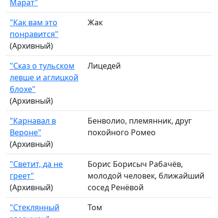
Марат"
"Как вам это
Жак
понравится"
(Архивный)
"Сказ о тульском
Лицедей
левше и аглицкой
блохе"
(Архивный)
"Карнавал в
Бенволио, племянник, друг
Вероне"
покойного Ромео
(Архивный)
"Светит, да не
Борис Борисыч Рабачёв,
греет"
молодой человек, ближайший
(Архивный)
сосед Ренёвой
"Стеклянный
Том