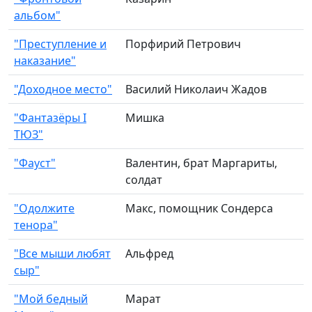
альбом"
"Преступление и
Порфирий Петрович
наказание"
"Доходное место"
Василий Николаич Жадов
"Фантазёры I
Мишка
ТЮЗ"
"Фауст"
Валентин, брат Маргариты,
солдат
"Одолжите
Макс, помощник Сондерса
тенора"
"Все мыши любят
Альфред
сыр"
"Мой бедный
Марат