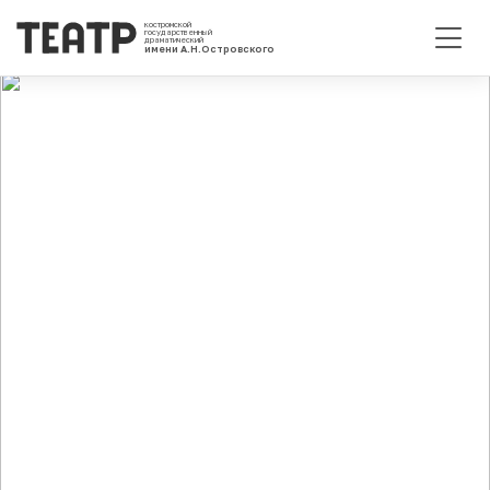
костромской
государственный
драматический
имени А.Н.Островского