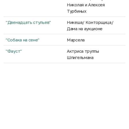
Николая и Алексея
Турбиных
"Двенадцать стульев"
Никеша/ Конторщица/
Дама на аукционе
"Собака на сене"
Марсела
"Фауст"
Актриса труппы
Шпигельмана
"Одолжите тенора"
Мария, жена Тито
"Все мыши любят сыр"
Лиди
"Капитанская дочка"
Палашка, фрейлина
"Как вам это понравится"
Одри, селянка
(Архивный)
"Жених нарасхват"
Пульхерия Андреевна
(Архивный)
Гущина, жена чиновника