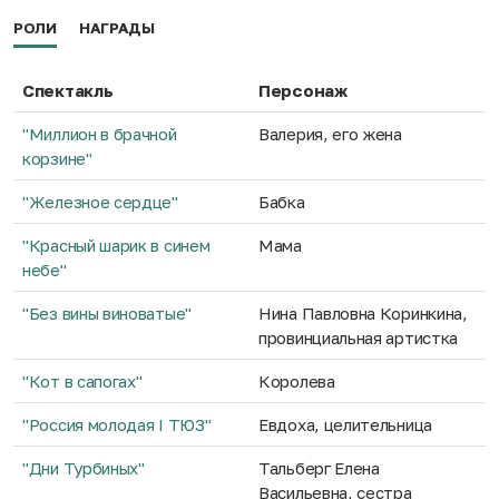
РОЛИ
НАГРАДЫ
Спектакль
Персонаж
"Миллион в брачной
Валерия, его жена
корзине"
"Железное сердце"
Бабка
"Красный шарик в синем
Мама
небе"
"Без вины виноватые"
Нина Павловна Коринкина,
провинциальная артистка
"Кот в сапогах"
Королева
"Россия молодая I ТЮЗ"
Евдоха, целительница
"Дни Турбиных"
Тальберг Елена
Васильевна, сестра