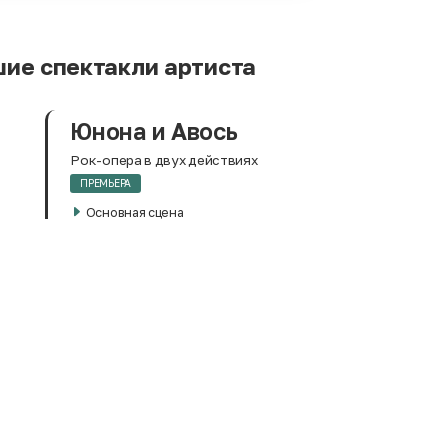
ие спектакли артиста
Юнона и Авось
Рок-опера в двух действиях
ПРЕМЬЕРА
Основная сцена
18:00
Персонаж:
Кончита; Молящаяся
Юнона и Авось
Рок-опера в двух действиях