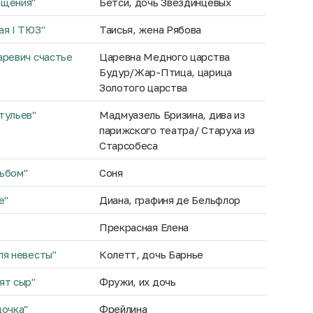
ещения"
Бетси, дочь Звездинцевых
ая I ТЮЗ"
Таисья, жена Рябова
аревич счастье
Царевна Медного царства
Будур/Жар-Птица, царица
Золотого царства
тульев"
Мадмуазель Бризина, дива из
парижского театра/ Старуха из
Старсобеса
ьбом"
Соня
е"
Диана, графиня де Бельфлор
Прекрасная Елена
ля невесты"
Колетт, дочь Барнье
ят сыр"
Фружи, их дочь
дочка"
Фрейлина