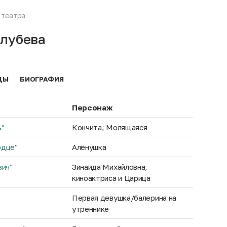
 театра
олубева
ДЫ
БИОГРАФИЯ
Персонаж
ь"
Кончита; Молящаяся
рдце"
Алёнушка
вич"
Зинаида Михайловна,
киноактриса и Царица
Первая девушка/балерина на
утреннике