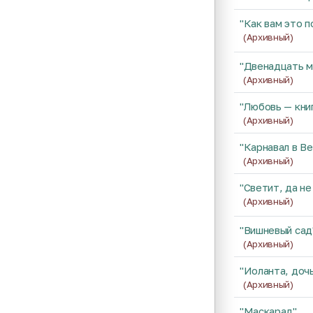
"Как вам это п
(Архивный)
"Двенадцать м
(Архивный)
"Любовь — кни
(Архивный)
"Карнавал в В
(Архивный)
"Светит, да не
(Архивный)
"Вишневый сад
(Архивный)
"Иоланта, доч
(Архивный)
"Маскарад"