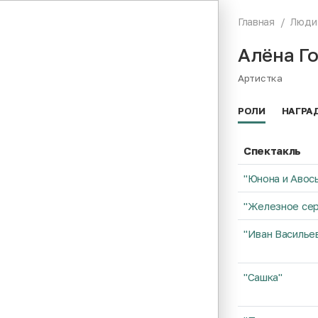
Главная
Люди
Алёна Г
Артистка
РОЛИ
НАГРА
Спектакль
"Юнона и Авос
"Железное се
"Иван Василье
"Сашка"