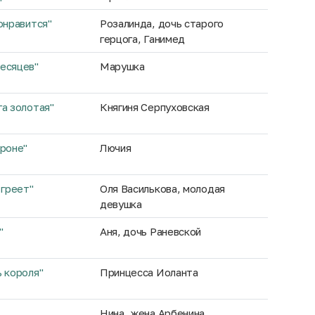
онравится"
Розалинда, дочь старого
герцога, Ганимед
есяцев"
Марушка
га золотая"
Княгиня Серпуховская
ероне"
Лючия
 греет"
Оля Василькова, молодая
девушка
"
Аня, дочь Раневской
ь короля"
Принцесса Иоланта
Нина, жена Арбенина