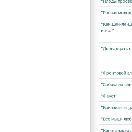
"Плоды просв
"Россия молод
"Как Данила-ц
искал"
"Двенадцать с
"Фронтовой ал
"Собака на сен
"Фауст"
"Бриллианты д
"Все мыши люб
"Капитанская 