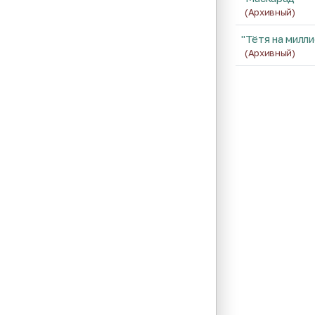
(Архивный)
"Тётя на милли
(Архивный)