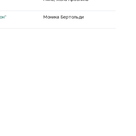
он"
Моника Бертольди